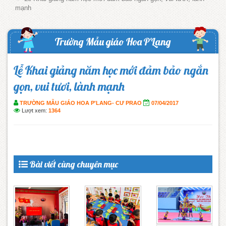
mạnh
Trường Mẫu giáo Hoa P'Lang
Lễ Khai giảng năm học mới đảm bảo ngắn
gọn, vui tươi, lành mạnh
TRƯỜNG MẪU GIÁO HOA P'LANG- CƯ PRAO
07/04/2017
Lượt xem:
1364
Bài viết cùng chuyên mục