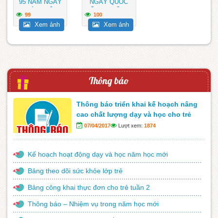
95 NĂM NGÀY
NGÀY QUỐC
THÀNH LẬP
TẾ PHỤ NỮ 8/3
99
100
ĐOÀN THANH
– TRƯỜNG
Xem ảnh
Xem ảnh
NIÊN...
MẪU...
Thông báo
Thông báo triển khai kế hoạch nâng
cao chất lượng dạy và học cho trẻ
07/04/2017
Lượt xem:
1874
Kế hoạch hoạt động dạy và học năm học mới
Bảng theo dõi sức khỏe lớp trẻ
Bảng công khai thực đơn cho trẻ tuần 2
Thông báo – Nhiệm vụ trong năm học mới