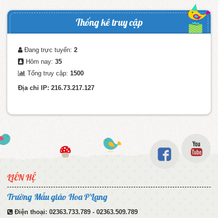
Thống kê truy cập
Đang trực tuyến:
2
Hôm nay:
35
Tổng truy cập:
1500
Địa chỉ IP: 216.73.217.127
LIÊN HỆ
Trường Mẫu giáo Hoa P'Lang
Điện thoại:
02363.733.789 - 02363.509.789