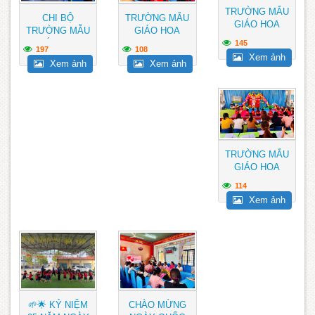
TRƯỜNG MẪU
CHI BỘ
TRƯỜNG MẪU
GIÁO HOA
TRƯỜNG MẪU
GIÁO HOA
P’LANG TỰ
GIÁO HOA
P’LANG
145
HÀO THAM GIA
197
108
P’LANG LÀM LỄ
HƯỞNG ỨNG
Xem ảnh
HỘI THI...
Xem ảnh
Xem ảnh
KẾT NẠP...
KỶ NIỆM 51
NĂM...
TRƯỜNG MẪU
GIÁO HOA
P’LANG THỰC
114
HIỆN TIẾT DẠY
Xem ảnh
CHUYÊN...
🌱🌟 KỶ NIỆM
CHÀO MỪNG