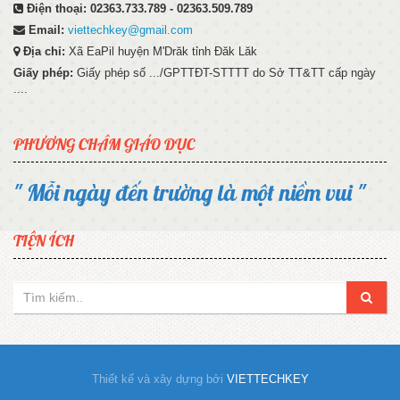
Điện thoại:
02363.733.789 - 02363.509.789
Email:
viettechkey@gmail.com
Địa chỉ:
Xã EaPil huyện M'Drăk tỉnh Đăk Lăk
Giấy phép:
Giấy phép số .../GPTTĐT-STTTT do Sở TT&TT cấp ngày
....
PHƯƠNG CHÂM GIÁO DỤC
" Mỗi ngày đến trường là một niềm vui "
TIỆN ÍCH
Thiết kế và xây dựng bởi
VIETTECHKEY