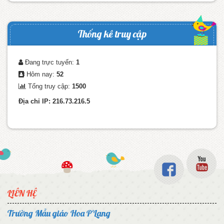
Thống kê truy cập
Đang trực tuyến:
1
Hôm nay:
52
Tổng truy cập:
1500
Địa chỉ IP: 216.73.216.5
LIÊN HỆ
Trường Mẫu giáo Hoa P'Lang